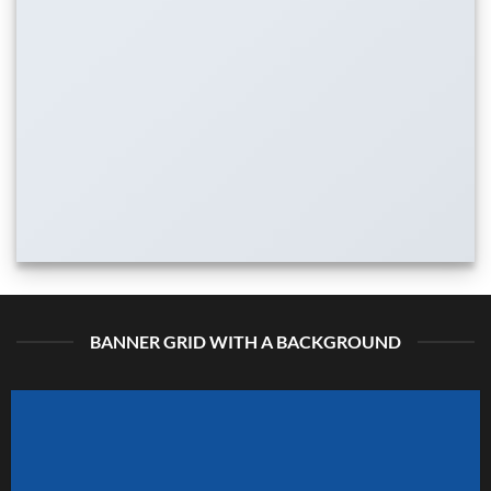
BANNER GRID WITH A BACKGROUND
ATURED VENDOR