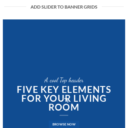
ADD SLIDER TO BANNER GRIDS
A cool Top header
A cool Top header
A cool Top header
FIVE KEY ELEMENTS
FIVE KEY ELEMENTS
LATEST FASHION
FOR YOUR LIVING
FOR YOUR LIVING
NEWS FOR AUTUMN
ROOM
ROOM
BROWSE NOW
BROWSE NOW
BROWSE NOW