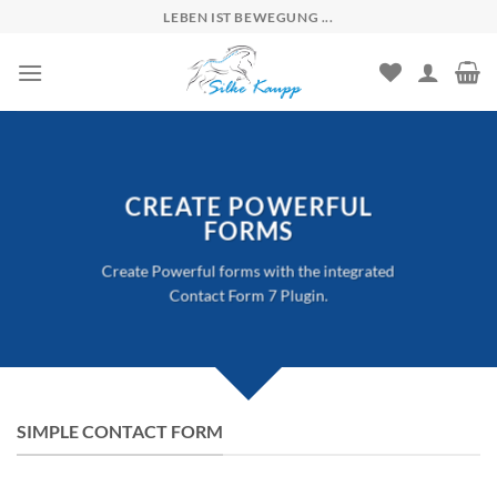
Skip
LEBEN IST BEWEGUNG ...
to
content
CREATE POWERFUL
FORMS
Create Powerful forms with the integrated
Contact Form 7 Plugin.
SIMPLE CONTACT FORM