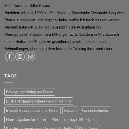
Mein Name ist Silke Kaupp.
Nachdem ich seit 1990 als Pferdewirtin/ Klassische Reitausbildung viele
Pferde ausgebildet und begleitet habe, wollte ich noch besser werden.
Deshalb habe ich 2019 noch zusätzlich die Ausbildung zur
Pferdephysiotherapeutin am DIPO gemacht. Seitdem unterstütze ich
meine Reiter und Pferde mit gezielten physiotherapeutischen
Behandlungen, aber auch dem korrekten Training ihrer Vierbeiner
TAGS
Bewegungtraining am Boden
Buch Pferdephysiotherapie und Training
E-book Hausaufgaben für Reiter
Faszien
Faszienkalender
Hausaufgaben für Reiter
Pferdetraining trifft Physio
Physiotherapeutische Übungen für Reiter
Silke Kaupp