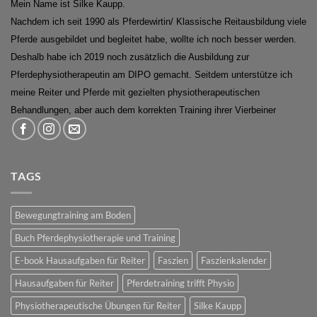
Mein Name ist Silke Kaupp.
Nachdem ich seit 1990 als Pferdewirtin/ Klassische Reitausbildung viele
Pferde ausgebildet und begleitet habe, wollte ich noch besser werden.
Deshalb habe ich 2019 noch zusätzlich die Ausbildung zur
Pferdephysiotherapeutin am DIPO gemacht. Seitdem unterstütze ich
meine Reiter und Pferde mit gezielten physiotherapeutischen
Behandlungen, aber auch dem korrekten Training ihrer Vierbeiner
TAGS
Bewegungtraining am Boden
Buch Pferdephysiotherapie und Training
E-book Hausaufgaben für Reiter
Faszien
Faszienkalender
Hausaufgaben für Reiter
Pferdetraining trifft Physio
Physiotherapeutische Übungen für Reiter
Silke Kaupp