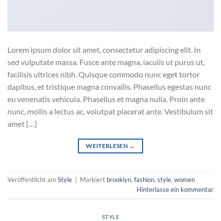
Lorem ipsum dolor sit amet, consectetur adipiscing elit. In
sed vulputate massa. Fusce ante magna, iaculis ut purus ut,
facilisis ultrices nibh. Quisque commodo nunc eget tortor
dapibus, et tristique magna convallis. Phasellus egestas nunc
eu venenatis vehicula. Phasellus et magna nulla. Proin ante
nunc, mollis a lectus ac, volutpat placerat ante. Vestibulum sit
amet […]
WEITERLESEN
→
Veröffentlicht am
Style
|
Markiert
brooklyn
,
fashion
,
style
,
women
Hinterlasse ein kommentar
STYLE