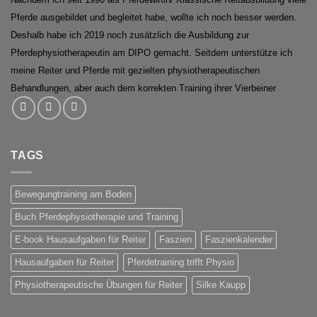
Pferde ausgebildet und begleitet habe, wollte ich noch besser werden.
Deshalb habe ich 2019 noch zusätzlich die Ausbildung zur
Pferdephysiotherapeutin am DIPO gemacht. Seitdem unterstütze ich
meine Reiter und Pferde mit gezielten physiotherapeutischen
Behandlungen, aber auch dem korrekten Training ihrer Vierbeiner
TAGS
Bewegungtraining am Boden
Buch Pferdephysiotherapie und Training
E-book Hausaufgaben für Reiter
Faszien
Faszienkalender
Hausaufgaben für Reiter
Pferdetraining trifft Physio
Physiotherapeutische Übungen für Reiter
Silke Kaupp