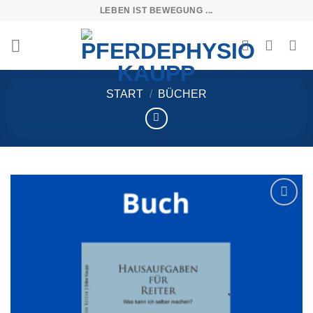
Skip
LEBEN IST BEWEGUNG ...
to
content
START
/
BÜCHER
Add to
wishlist